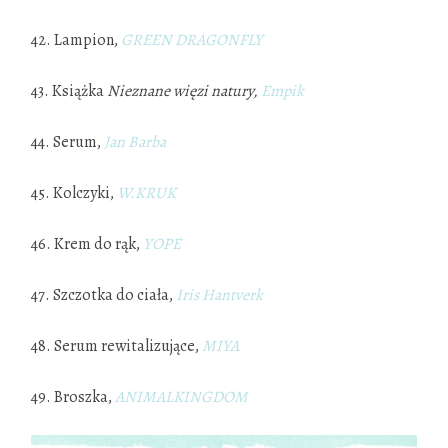
42. Lampion,
GREEN DRAGONFLY
43. Książka
Nieznane więzi natury,
Empik
44. Serum,
Jan Barba
45. Kolczyki,
W.KRUK
46. Krem do rąk,
YOPE
47. Szczotka do ciała,
Iris Hantverk
48. Serum rewitalizujące,
MIYA
49. Broszka,
ANIMALKINGDOM