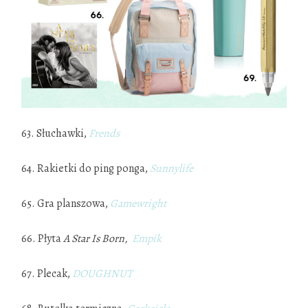
63. Słuchawki,
Frends
64. Rakietki do ping ponga,
Sunnylife
65. Gra planszowa,
Gamewright
66. Płyta
A Star Is Born,
Empik
67. Plecak,
DOUGHNUT