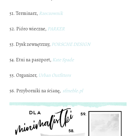
51. Terminarz,
Rzeczownik
52. Pióro wieczne,
PARKER
53. Dysk zewnętrzny,
PORSCHE DESIGN
54. Etui na paszport,
Kate Spade
55. Organizer,
Urban Outfitters
56. Przyborniki na ścianę,
sfmeble.pl