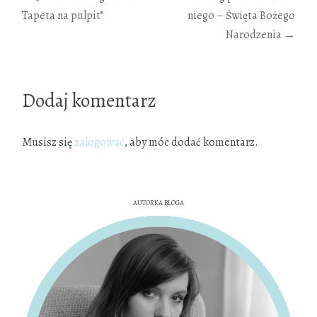
Tapeta na pulpit”
niego – Święta Bożego
wpisy
Narodzenia
→
Dodaj komentarz
Musisz się
zalogować
, aby móc dodać komentarz.
AUTORKA BLOGA