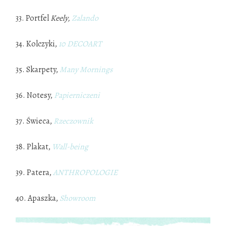
33. Portfel
Keely,
Zalando
34. Kolczyki,
10 DECOART
35. Skarpety,
Many Mornings
36. Notesy,
Papierniczeni
37. Świeca,
Rzeczownik
38. Plakat,
Wall-being
39. Patera,
ANTHROPOLOGIE
40. Apaszka,
Showroom