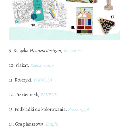
9. Książka
Historia designu,
Książnica
10. Plakat,
Rzeczy same
11. Kolczyki,
WKNDLA
12. Pierścionek,
W.KRUK
13. Podkładki do kolorowania,
P
re
z
enty.pl
14. Gra planszowa,
Empik