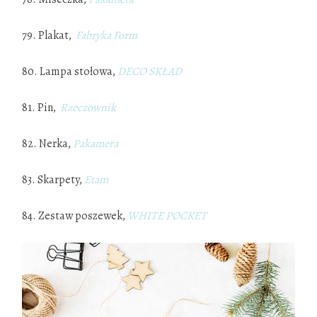
79. Plakat,
Fabryka Form
80. Lampa stołowa,
DECO SKŁAD
81. Pin,
Rzeczownik
82. Nerka,
Pakamera
83. Skarpety,
Etam
84. Zestaw poszewek,
WHITE POCKET