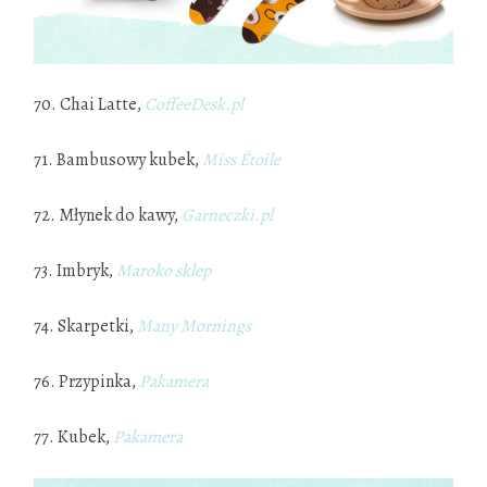
70. Chai Latte,
CoffeeDesk.pl
71. Bambusowy kubek,
Miss Étoile
72. Młynek do kawy,
Garneczki.pl
73. Imbryk,
Maroko sk
l
ep
74. Skarpetki,
Many Mornings
76. Przypinka,
Pakamera
77. Kubek,
Pakamera