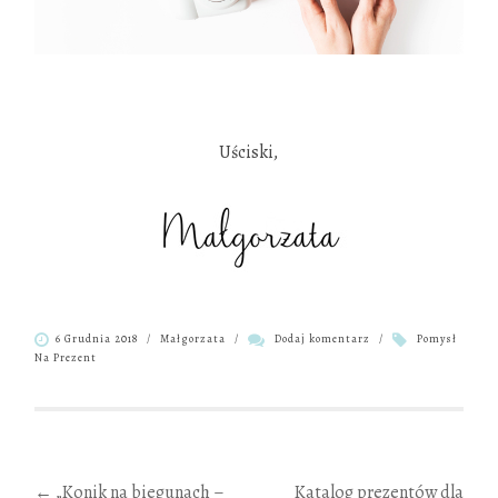
.
Uściski,
6 Grudnia 2018
/
Małgorzata
/
Dodaj komentarz
/
Pomysł
Na Prezent
Zobacz
←
„Konik na biegunach –
Katalog prezentów dla