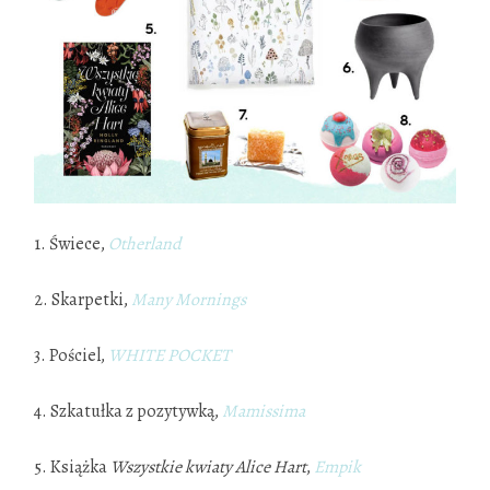
1. Świece,
Otherland
2. Skarpetki,
Many Mornings
3. Pościel,
WHITE POCKET
4. Szkatułka z pozytywką,
Mamissima
5. Książka
Wszystkie kwiaty Alice Hart
,
Empik