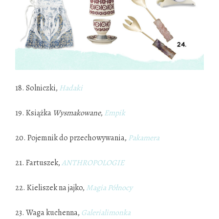
18. Solniczki,
Hadaki
19. Książka
Wysmakowane
,
Empik
20. Pojemnik do przechowywania,
Pakamera
21. Fartuszek,
ANTHROPOLOGIE
22. Kieliszek na jajko,
Magia Półn
ocy
23. Waga kuchenna,
Galerialimonka