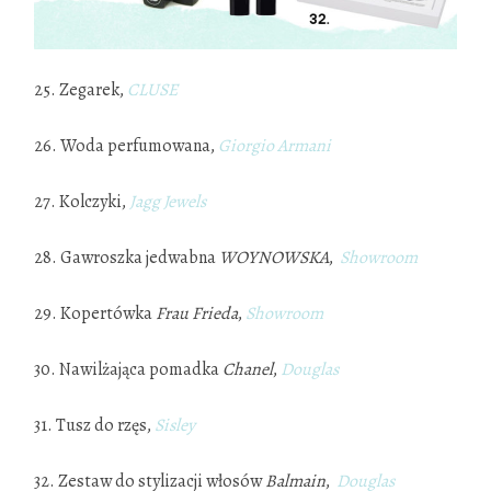
25. Zegarek,
CLUSE
26. Woda perfumowana,
Giorgio Armani
27. Kolczyki,
Jagg Jewels
28. Gawroszka jedwabna
WOYNOWSKA
,
Showroom
29. Kopertówka
Frau Frieda
,
Showroom
30. Nawilżająca pomadka
Chanel
,
Doug
l
as
31. Tusz do rzęs,
Sisley
32. Zestaw do stylizacji włosów
Balmain
,
Doug
l
as