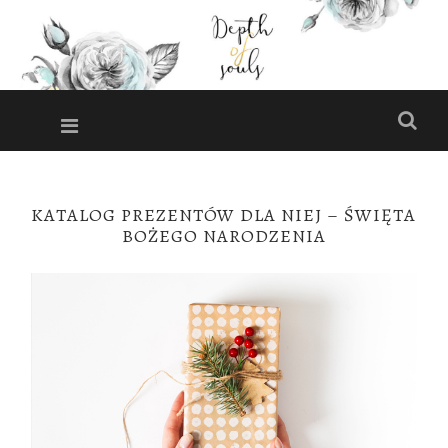
DEPTH
OF
Menu
Szuk
SOULS
Miejsce pełne
inspiracji i
PRZESKOCZ
DO
pomysłów!
KATALOG PREZENTÓW DLA NIEJ – ŚWIĘTA
TREŚCI
BOŻEGO NARODZENIA