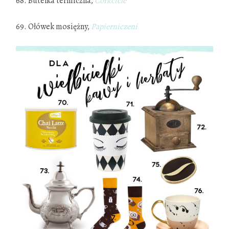
68. Butelka termiczna,
Corkcicle
69. Ołówek mosiężny,
Papierniczeni