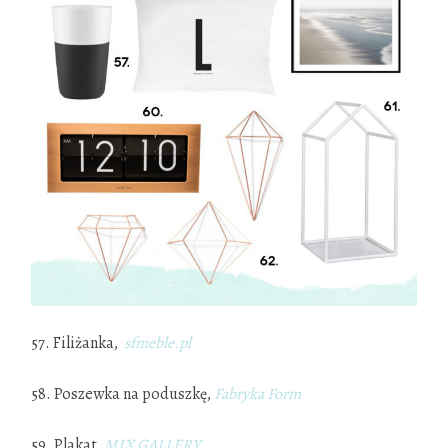
57. Filiżanka,
sfmeble.pl
58. Poszewka na poduszkę,
Fabryka Form
59. Plakat,
MIX GALLERY