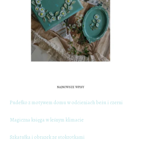
NAJNOWSZE WPISY
Pudełko z motywem domu w odcieniach beżu i czerni
Magiczna księga w leśnym klimacie
Szkatułka i obrazek ze stokrotkami