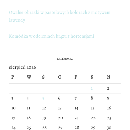
Owalne obrazki w pastelowych kolorach z motywem
lawendy
Komódka w odcieniach brązu z hortensjami
KALENDARZ
sierpień 2026
P
W
Ś
C
P
S
N
1
2
3
4
5
6
7
8
9
10
11
12
13
14
15
16
17
18
19
20
21
22
23
24
25
26
27
28
29
30