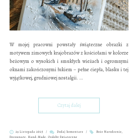
W mojej pracowni powstały świąteczne obrazki z
motywem zimowych krajobrazów z kościołami w kolorze
beżowym o wysokich i smukłych wieżach i ogromnymi
oknami zakończonymi łukiem – pełne ciepła, blasku i tej
wyjątkowej, grudniowej nostalgii.
…
Czytaj dalej
29 Listopada 2025
/
Dodaj komentarz
/
Boże Narodzenie
,
Decoupage
,
Hand-Made
,
Ozdoby Świąteczne