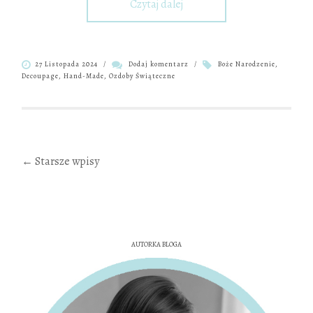
Czytaj dalej
27 Listopada 2024
/
Dodaj komentarz
/
Boże Narodzenie
,
Decoupage
,
Hand-Made
,
Ozdoby Świąteczne
Nawigacja
←
Starsze wpisy
po
wpisach
AUTORKA BLOGA