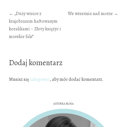
Zobacz
←
„Duży wisior z
We wrześniu nad morze
→
krajobrazem haftowanym
wpisy
koralikami – Złoty księżyc i
morskie fale”
Dodaj komentarz
Musisz się
zalogować
, aby móc dodać komentarz.
AUTORKA BLOGA