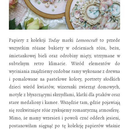
Papiery z kolekcji
Today
marki
Lemoncraft
to przede
wszystkim różane bukiety w odcieniach różu, beżu,
śmietankowej bieli oraz odrobiny mięty, utrzymane w
subtelnym retro klimacie. Wśród elementów do
wyciniania znajdziemy ozdobne ramy
wykonane z
drewna
i pomalowane na pastelowe kolory, portrety słodkich
dzieci wśród kwiatów, wizerunki zwierząt domowych,
motyle z błyszczącymi skrzydłami, klatki dla ptaków oraz
stare medaliony i kamee. Wszędzie tam, gdzie pojawiają
się rozkwitnięte róże zyskujemy romantyczną atmosferę.
Mimo, że mamy wrzesień i powoli czuć oddech jesieni,
postanowiłam sięgnąć po tę kolekcję papierów właśnie