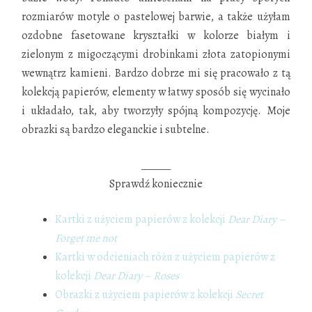
rozmiarów motyle o pastelowej barwie, a także użyłam
ozdobne fasetowane kryształki w kolorze białym i
zielonym z migoczącymi drobinkami złota zatopionymi
wewnątrz kamieni. Bardzo dobrze mi się pracowało z tą
kolekcją papierów, elementy w łatwy sposób się wycinało
i układało, tak, aby tworzyły spójną kompozycję. Moje
obrazki są bardzo eleganckie i subtelne.
______
Sprawdź koniecznie
Kartki z użyciem papierów z kolekcji
Dear Diary –
Forget me not
Kartki w odcieniach różu z użyciem papierów z
kolekcji
Dear Diary – Roses
Obrazki z użyciem papierów z kolekcji
Secret