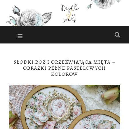
DEPTH
OF
Menu
Szuk
SOULS
Miejsce pełne
inspiracji i
PRZESKOCZ
DO
pomysłów!
SŁODKI RÓŻ I ORZEŹWIAJĄCA MIĘTA –
TREŚCI
OBRAZKI PEŁNE PASTELOWYCH
KOLORÓW