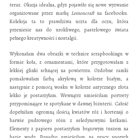
teraz. Okazja idealna, gdyż pojawiło się nowe wyzwanie
organizowane przez markę
Lemoncraft
na facebooku.
Kolekcja ta to prawdziwa uczta dla oczu, która
przeniesie nas do urokliwego, pastelowego świata
pełnego kreatywności i nostalgii.
Wykonałam dwa obrazki w technice scrapbookingu w
formie koła, z ornamentami, które przygotowałam z
lekkiej glinki schnącej na powietrzu. Ozdobne ramki
pomalowałam farbą akrylową w kolorze białym, a
następnie z pomocą wosku w kolorze antycznego złota
lekko je postarzyłam. Wewnątrz umieściłam portrety
przypominające te spotykane w dawnej biżuterii. Całość
dopełniłam ogromną ilością kwiatów róż i hortensji o
barwie pudrowego różu z seledynowymi listkami.
Elementy z papieru postarzyłam brązowym tuszem na
bazie wody. Ponadto umieściłam na pracy sporych