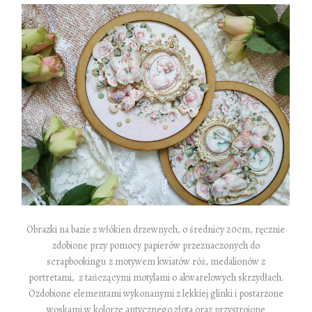
Obrazki na bazie z włókien drzewnych, o średnicy 20cm, ręcznie
zdobione przy pomocy papierów przeznaczonych do
scrapbookingu z motywem kwiatów róż, medalionów z
portretami, z tańczącymi motylami o akwarelowych skrzydłach.
Ozdobione elementami wykonanymi z lekkiej glinki i postarzone
woskami w kolorze antycznego złota oraz przystrojone