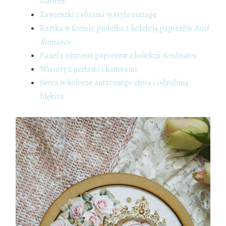
Garden
Zawieszki z różami w stylu vintage
Kartka w formie pudełka z kolekcją papierów
Bird
Romance
Panel z użyciem papierów z kolekcji
Soulmates
Wisiory z perłami i kameami
Serca w kolorze antycznego złota i odrobiną
błękitu