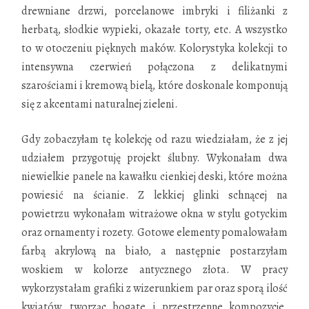
drewniane drzwi, porcelanowe imbryki i filiżanki z
herbatą, słodkie wypieki, okazałe torty, etc. A wszystko
to w otoczeniu pięknych maków. Kolorystyka kolekcji to
intensywna czerwień połączona z delikatnymi
szarościami i kremową bielą, które doskonale komponują
się z akcentami naturalnej zieleni.
Gdy zobaczyłam tę kolekcję od razu wiedziałam, że z jej
udziałem przygotuję projekt ślubny. Wykonałam dwa
niewielkie panele na kawałku cienkiej deski, które można
powiesić na ścianie. Z lekkiej glinki schnącej na
powietrzu wykonałam witrażowe okna w stylu gotyckim
oraz ornamenty i rozety. Gotowe elementy pomalowałam
farbą akrylową na biało, a następnie postarzyłam
woskiem w kolorze antycznego złota. W pracy
wykorzystałam grafiki z wizerunkiem par oraz sporą ilość
kwiatów, tworząc bogate i przestrzenne kompozycje.