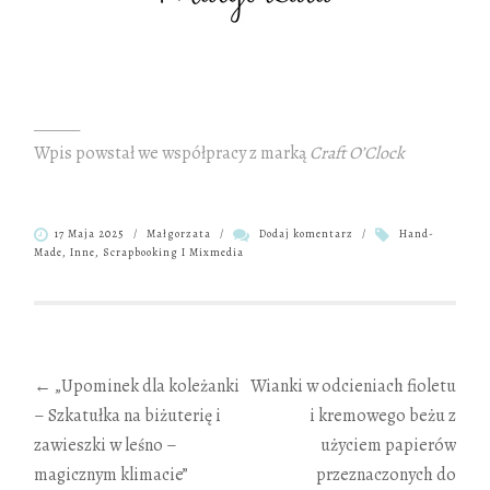
,
______
Wpis powstał we współpracy z marką
Craft O’Clock
17 Maja 2025
/
Małgorzata
/
Dodaj komentarz
/
Hand-
Made
,
Inne
,
Scrapbooking I Mixmedia
Zobacz
←
„Upominek dla koleżanki
Wianki w odcieniach fioletu
– Szkatułka na biżuterię i
i kremowego beżu z
wpisy
zawieszki w leśno –
użyciem papierów
magicznym klimacie”
przeznaczonych do