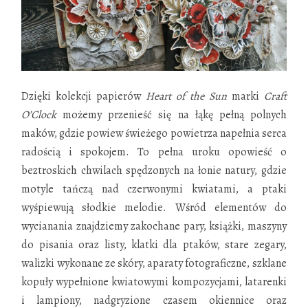
Dzięki kolekcji papierów
Heart of the Sun
marki
Craft
O’Clock
możemy przenieść się na łąkę pełną polnych
maków, gdzie powiew świeżego powietrza napełnia serca
radością i spokojem. To pełna uroku opowieść o
beztroskich chwilach spędzonych na łonie
natury, gdzie
motyle tańczą nad czerwonymi kwiatami, a ptaki
wyśpiewują słodkie melodie. Wśród elementów do
wycianania znajdziemy zakochane pary, książki, maszyny
do pisania oraz listy, klatki dla ptaków, stare zegary,
walizki wykonane ze skóry, aparaty fotograficzne, szklane
kopuły wypełnione kwiatowymi kompozycjami, latarenki
i lampiony, nadgryzione czasem okiennice oraz