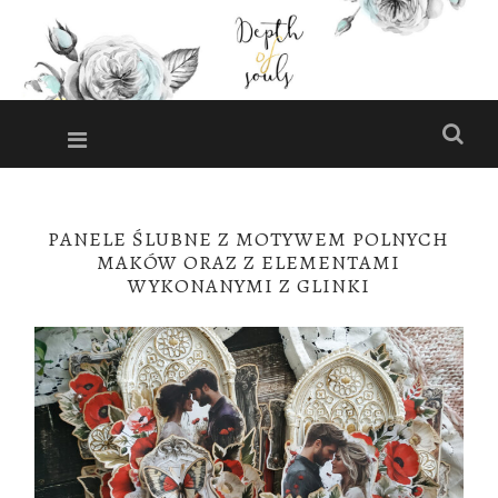
DEPTH
OF
Menu
Szuk
SOULS
Miejsce pełne
inspiracji i
PRZESKOCZ
DO
pomysłów!
PANELE ŚLUBNE Z MOTYWEM POLNYCH
TREŚCI
MAKÓW ORAZ Z ELEMENTAMI
WYKONANYMI Z GLINKI