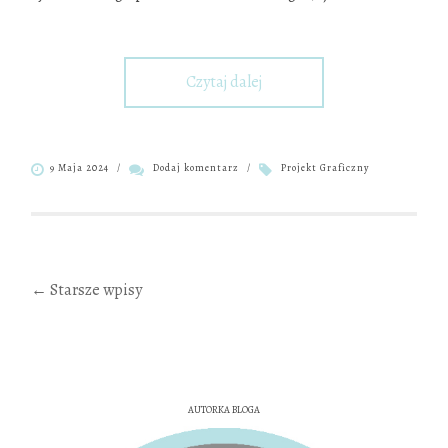
Czytaj dalej
9 Maja 2024
/
Dodaj komentarz
/
Projekt Graficzny
Nawigacja
←
Starsze wpisy
po
wpisach
AUTORKA BLOGA