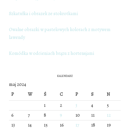
Szkatułka i obrazek ze stokrotkami
Owalne obrazki w pastelowych kolorach z motywem
lawendy
Komódka w odcieniach brązu z hortensjami
KALENDARZ
maj 2024
P
W
Ś
C
P
S
N
1
2
3
4
5
6
7
8
9
10
11
12
13
14
15
16
17
18
19