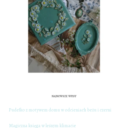
NAJNOWSZE WPISY
Pudełko z motywem domu w odcieniach beżu i czerni
Magiczna księga w leśnym klimacie