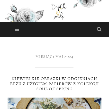
DEPTH
OF
Menu
Szuk
SOULS
Miejsce pełne
inspiracji i
PRZESKOCZ
DO
pomysłów!
TREŚCI
MIESIĄC:
MAJ 2024
NIEWIELKIE OBRAZKI W ODCIENIACH
BEŻU Z UŻYCIEM PAPIERÓW Z KOLEKCJI
SOUL OF SPRING