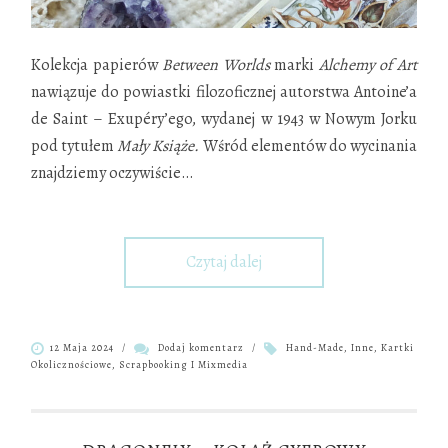
Kolekcja papierów
Between Worlds
marki
Alchemy of Art
nawiązuje do powiastki filozoficznej autorstwa Antoine’a
de Saint – Exupéry’ego, wydanej w 1943 w Nowym Jorku
pod tytułem
Mały Książe.
Wśród elementów do wycinania
znajdziemy oczywiście
…
Czytaj dalej
12 Maja 2024
/
Dodaj komentarz
/
Hand-Made
,
Inne
,
Kartki
Okolicznościowe
,
Scrapbooking I Mixmedia