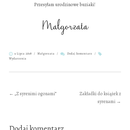
Przesyłam urodzinowe buziaki!
9 Lipca 2018
/
Małgorzata
/
Dodaj komentarz
/
Wydarzenia
Zobacz
←
„Z syrenimi ogonami”
Zakładki do książek z
syrenami
→
wpisy
Dodaj komentarz