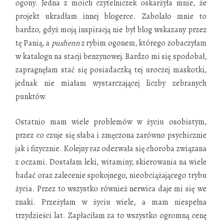
ogony. Jedna z moich czytelniczek oskarżyła mnie, że
projekt ukradłam innej blogerce. Zabolało mnie to
bardzo, gdyż moją inspiracją nie był blog wskazany przez
tę Panią, a
pushenn
z rybim ogonem, którego zobaczyłam
w katalogu na stacji benzynowej. Bardzo mi się spodobał,
zapragnęłam stać się posiadaczką tej uroczej maskotki,
jednak nie miałam wystarczającej liczby zebranych
punktów.
Ostatnio mam wiele problemów w życiu osobistym,
przez co czuje się słaba i zmęczona zarówno psychicznie
jak i fizycznie. Kolejny raz odezwała się choroba związana
z oczami. Dostałam leki, witaminy, skierowania na wiele
badać oraz zalecenie spokojnego, nieobciążającego trybu
życia. Przez to wszystko również nerwica daje mi się we
znaki. Przeżyłam w życiu wiele, a mam niespełna
trzydzieści lat. Zapłaciłam za to wszystko ogromną cenę