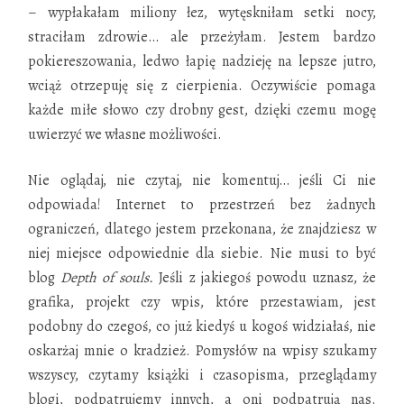
– wypłakałam miliony łez, wytęskniłam setki nocy,
straciłam zdrowie… ale przeżyłam. Jestem bardzo
pokiereszowania, ledwo łapię nadzieję na lepsze jutro,
wciąż otrzepuję się z cierpienia. Oczywiście pomaga
każde miłe słowo czy drobny gest, dzięki czemu mogę
uwierzyć we własne możliwości.
Nie oglądaj, nie czytaj, nie komentuj… jeśli Ci nie
odpowiada! Internet to przestrzeń bez żadnych
ograniczeń, dlatego jestem przekonana, że znajdziesz w
niej miejsce odpowiednie dla siebie. Nie musi to być
blog
Depth of souls.
Jeśli z jakiegoś powodu uznasz, że
grafika, projekt czy wpis, które przestawiam, jest
podobny do czegoś, co już kiedyś u kogoś widziałaś, nie
oskarżaj mnie o kradzież. Pomysłów na wpisy szukamy
wszyscy, czytamy książki i czasopisma, przeglądamy
blogi, podpatrujemy innych, a oni podpatrują nas.